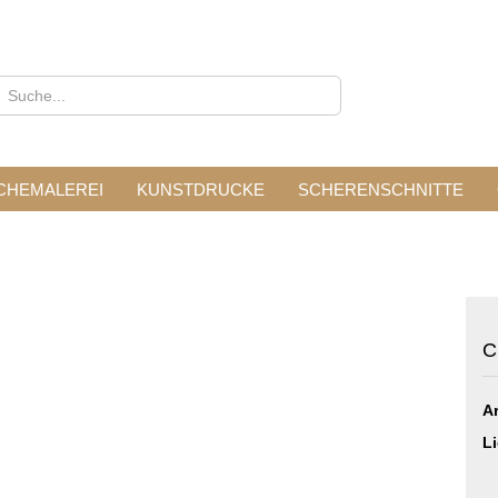
CHEMALEREI
KUNSTDRUCKE
SCHERENSCHNITTE
Konto
C
Pass
Ar
Li