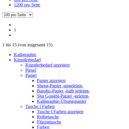
1200 pro Seite
1
1
bis
15
(von insgesamt
15
)
Kalligraphie
Künstlerbedarf
Künstlerbedarf anzeigen
Pinsel
Papier
Papier anzeigen
Sheng-Papier -ungeleimt-
Banshu-Papier -halb geleimt-
Shu Gongbi-Papier -geleimt-
Kalligraphie-Übungspapier
Tusche I Farben
Tusche I Farben anzeigen
Reibetusche
Flüssigtusche
Farben