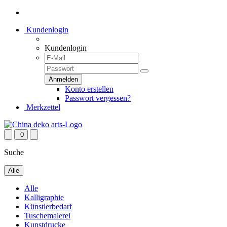
Kundenlogin
Kundenlogin
Konto erstellen
Passwort vergessen?
Merkzettel
0
Suche
Alle
Alle
Kalligraphie
Künstlerbedarf
Tuschemalerei
Kunstdrucke