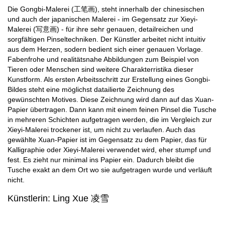
Die Gongbi-Malerei (工笔画), steht innerhalb der chinesischen
und auch der japanischen Malerei - im Gegensatz zur Xieyi-
Malerei (写意画) - für ihre sehr genauen, detailreichen und
sorgfältigen Pinseltechniken. Der Künstler arbeitet nicht intuitiv
aus dem Herzen, sodern bedient sich einer genauen Vorlage.
Fabenfrohe und realitätsnahe Abbildungen zum Beispiel von
Tieren oder Menschen sind weitere Charakterristika dieser
Kunstform. Als ersten Arbeitsschritt zur Erstellung eines Gongbi-
Bildes steht eine möglichst datailierte Zeichnung des
gewünschten Motives. Diese Zeichnung wird dann auf das Xuan-
Papier übertragen. Dann kann mit einem feinen Pinsel die Tusche
in mehreren Schichten aufgetragen werden, die im Vergleich zur
Xieyi-Malerei trockener ist, um nicht zu verlaufen. Auch das
gewählte Xuan-Papier ist im Gegensatz zu dem Papier, das für
Kalligraphie oder Xieyi-Malerei verwendet wird, eher stumpf und
fest. Es zieht nur minimal ins Papier ein. Dadurch bleibt die
Tusche exakt an dem Ort wo sie aufgetragen wurde und verläuft
nicht.
Künstlerin: Ling Xue 凌雪