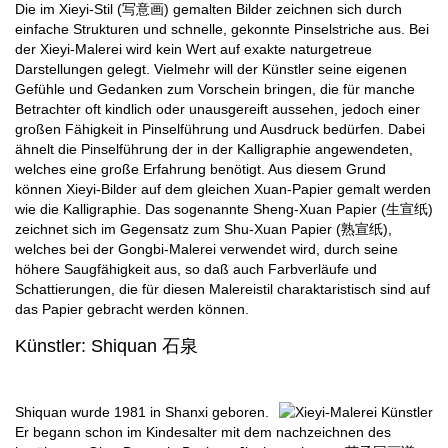
Die im Xieyi-Stil (写意画) gemalten Bilder zeichnen sich durch
einfache Strukturen und schnelle, gekonnte Pinselstriche aus. Bei
der Xieyi-Malerei wird kein Wert auf exakte naturgetreue
Darstellungen gelegt. Vielmehr will der Künstler seine eigenen
Gefühle und Gedanken zum Vorschein bringen, die für manche
Betrachter oft kindlich oder unausgereift aussehen, jedoch einer
großen Fähigkeit in Pinselführung und Ausdruck bedürfen. Dabei
ähnelt die Pinselführung der in der Kalligraphie angewendeten,
welches eine große Erfahrung benötigt. Aus diesem Grund
können Xieyi-Bilder auf dem gleichen Xuan-Papier gemalt werden
wie die Kalligraphie. Das sogenannte Sheng-Xuan Papier (生宣纸)
zeichnet sich im Gegensatz zum Shu-Xuan Papier (熟宣纸),
welches bei der Gongbi-Malerei verwendet wird, durch seine
höhere Saugfähigkeit aus, so daß auch Farbverläufe und
Schattierungen, die für diesen Malereistil charaktaristisch sind auf
das Papier gebracht werden können.
Künstler: Shiquan 石泉
Shiquan wurde 1981 in Shanxi geboren.
Er begann schon im Kindesalter mit dem nachzeichnen des