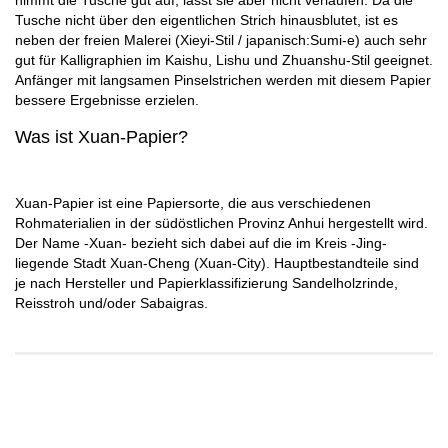
nimmt die Tusche gut auf, lässt sie aber nicht verlaufen. Da die
Tusche nicht über den eigentlichen Strich hinausblutet, ist es
neben der freien Malerei (Xieyi-Stil / japanisch:Sumi-e) auch sehr
gut für Kalligraphien im Kaishu, Lishu und Zhuanshu-Stil geeignet.
Anfänger mit langsamen Pinselstrichen werden mit diesem Papier
bessere Ergebnisse erzielen.
Was ist Xuan-Papier?
Xuan-Papier ist eine Papiersorte, die aus verschiedenen
Rohmaterialien in der südöstlichen Provinz Anhui hergestellt wird.
Der Name -Xuan- bezieht sich dabei auf die im Kreis -Jing-
liegende Stadt Xuan-Cheng (Xuan-City). Hauptbestandteile sind
je nach Hersteller und Papierklassifizierung Sandelholzrinde,
Reisstroh und/oder Sabaigras.